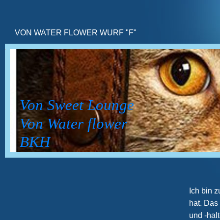
VON WATER FLOWER WURF "F"
Von Sweet Lounge
Von Water flower
BKH
Ich bin 
hat. Das
und -hal