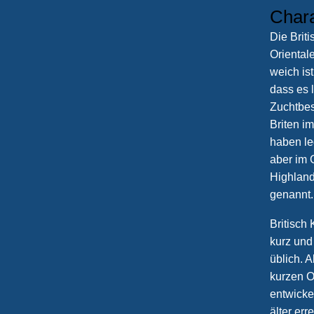
Char
Die Briti
Orientale
weich ist
dass es 
Zuchtbes
Briten i
haben le
aber im 
Highland
genannt.
Britisch
kurz und
üblich. A
kurzen O
entwicke
älter err