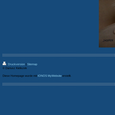
Druckversion
|
Sitemap
© Dariusz Kieliszek
Diese Homepage wurde mit
IONOS MyWebsite
erstellt.