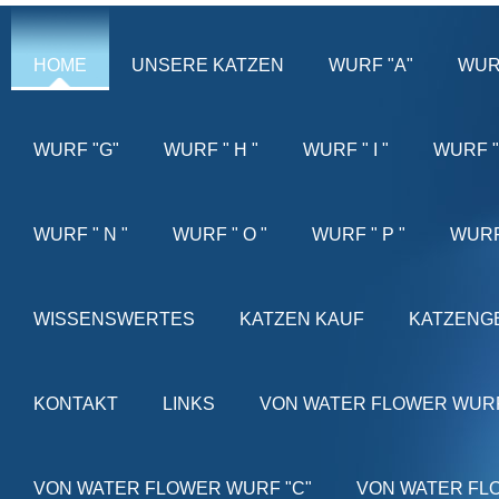
HOME
UNSERE KATZEN
WURF "A"
WUR
WURF "G"
WURF " H "
WURF " I "
WURF " 
WURF " N "
WURF " O "
WURF " P "
WURF
WISSENSWERTES
KATZEN KAUF
KATZENG
KONTAKT
LINKS
VON WATER FLOWER WURF
VON WATER FLOWER WURF "C"
VON WATER FL