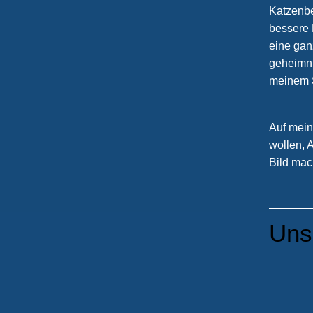
Katzenbe
bessere H
eine gan
geheimni
meinem S
Auf mein
wollen, 
Bild mac
Uns