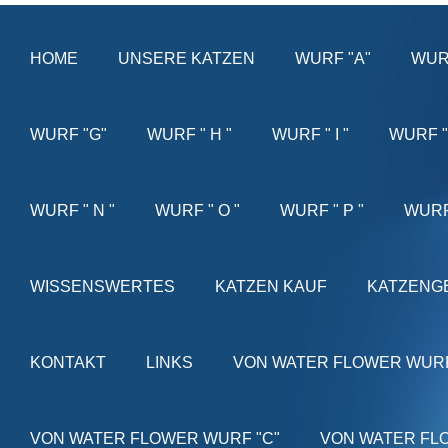
HOME
UNSERE KATZEN
WURF "A"
WUR
WURF "G"
WURF " H "
WURF " I "
WURF " 
WURF " N "
WURF " O "
WURF " P "
WURF
WISSENSWERTES
KATZEN KAUF
KATZENG
KONTAKT
LINKS
VON WATER FLOWER WURF
VON WATER FLOWER WURF "C"
VON WATER FL