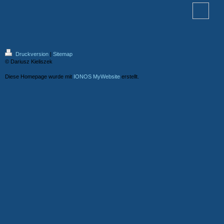
Druckversion
|
Sitemap
© Dariusz Kieliszek
Diese Homepage wurde mit
IONOS MyWebsite
erstellt.